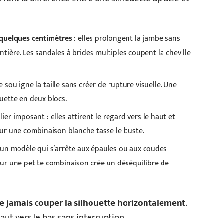
 quelques centimètres
: elles prolongent la jambe sans
ière. Les sandales à brides multiples coupent la cheville
e souligne la taille sans créer de rupture visuelle. Une
uette en deux blocs.
ier imposant : elles attirent le regard vers le haut et
sur une combinaison blanche tasse le buste.
e, un modèle qui s’arrête aux épaules ou aux coudes
e sur une petite combinaison crée un déséquilibre de
e jamais couper la silhouette horizontalement
.
aut vers le bas sans interruption.