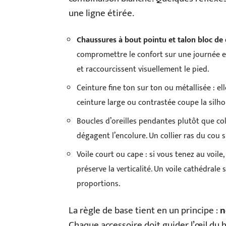
une ligne étirée.
Chaussures à bout pointu et talon bloc de
compromettre le confort sur une journée ent
et raccourcissent visuellement le pied.
Ceinture fine ton sur ton ou métallisée : ell
ceinture large ou contrastée coupe la silho
Boucles d’oreilles pendantes plutôt que coll
dégagent l’encolure. Un collier ras du cou 
Voile court ou cape : si vous tenez au voil
préserve la verticalité. Un voile cathédral
proportions.
La règle de base tient en un principe :
n
Chaque accessoire doit guider l’œil du h