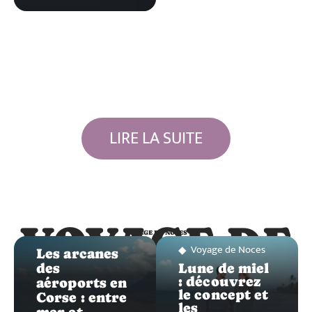
LIRE LA SUITE
Voyage de
VOYAGE DE
Noces
VOYAGE DE NOCES
NOCES
Voyage de Noces
Les arcanes
des
Lune de miel
: découvrez
aéroports en
le concept et
Corse : entre
les