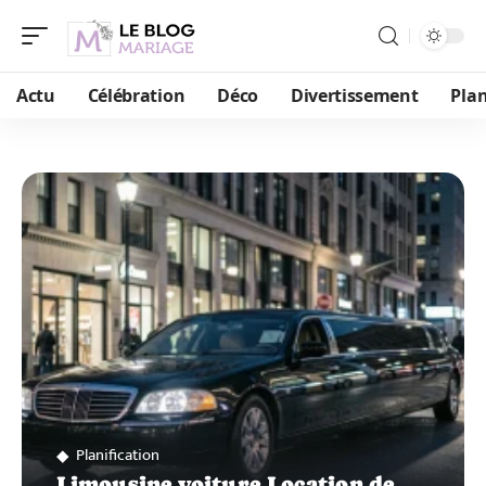
Actu
Célébration
Déco
Divertissement
Plan
Planification
Limousine voiture Location de