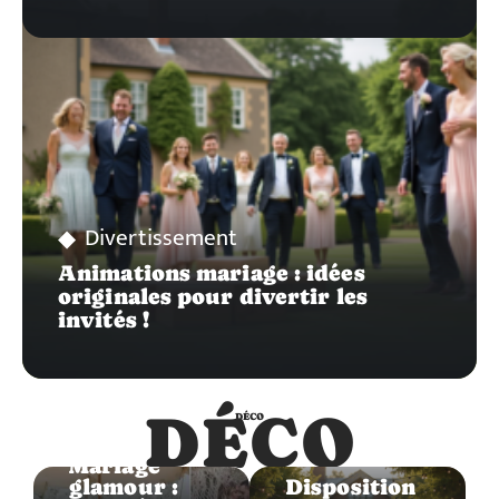
Divertissement
Animations mariage : idées
originales pour divertir les
invités !
DÉCO
DÉCO
Déco
Déco
Mariage
glamour :
Disposition