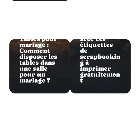
Déco
Créez vos
albums
Déco
uniques
Tables pour
avec ces
mariage :
étiquettes
Comment
de
disposer les
scrapbookin
tables dans
g à
une salle
imprimer
pour un
gratuitemen
mariage ?
t