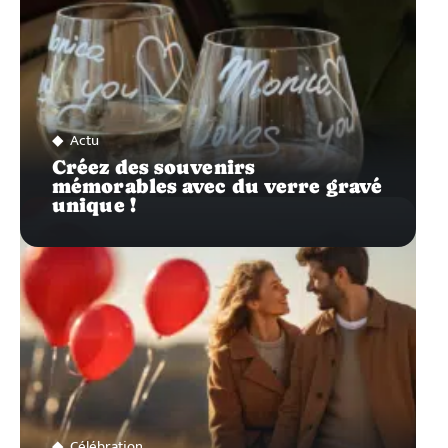
Actu
Créez des souvenirs
mémorables avec du verre gravé
unique !
Célébration