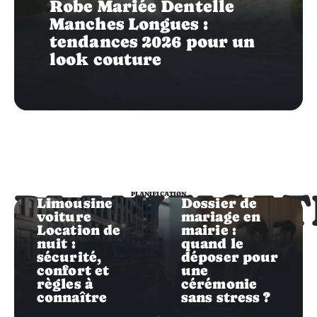
Robe Mariée Dentelle
Manches Longues :
tendances 2026 pour un
look couture
Planification
Planification
PLANIFICAT
PLANIFICATION
Limousine
Dossier de
voiture
mariage en
Location de
mairie :
nuit :
quand le
sécurité,
déposer pour
confort et
une
règles à
cérémonie
connaître
sans stress ?