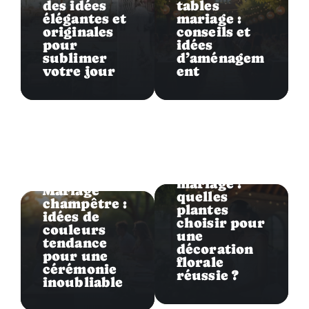
des idées
tables
élégantes et
mariage :
originales
conseils et
pour
idées
sublimer
d’aménagem
votre jour
ent
Déco
Feuillage
Déco
mariage :
Mariage
quelles
champêtre :
plantes
idées de
choisir pour
couleurs
une
tendance
décoration
pour une
florale
cérémonie
réussie ?
inoubliable