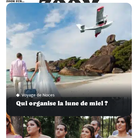
ZOOM
ZOOM SUR…
SUR…
Voyage de Noces
Qui organise la lune de miel ?