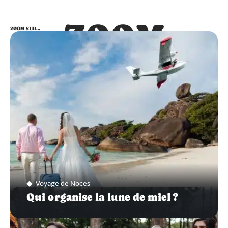
ZOOM
ZOOM SUR…
SUR…
Voyage de Noces
Qui organise la lune de miel ?