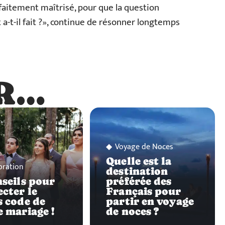
rfaitement maîtrisé, pour que la question
a-t-il fait ?», continue de résonner longtemps
R…
…
Voyage de Noces
Quelle est la
bration
destination
nseils pour
préférée des
ecter le
Français pour
s code de
partir en voyage
e mariage !
de noces ?