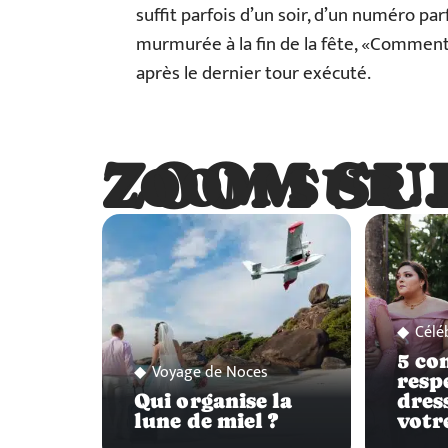
suffit parfois d’un soir, d’un numéro pa
murmurée à la fin de la fête, «Comment 
après le dernier tour exécuté.
ZOOM SU
ZOOM SUR
Célé
5 co
Voyage de Noces
resp
Qui organise la
dres
lune de miel ?
votr