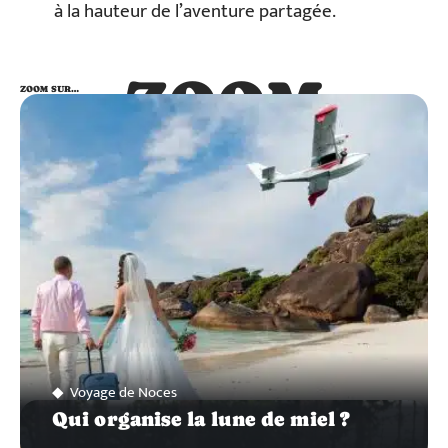
à la hauteur de l’aventure partagée.
ZOOM
ZOOM SUR…
SUR…
Voyage de Noces
Qui organise la lune de miel ?