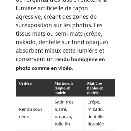
lumière artificielle de façon
agressive, créant des zones de
surexposition sur les photos. Les
tissus mats ou semi-mats (crêpe,
mikado, dentelle sur fond opaque)
absorbent mieux cette lumière et
rendu homogène en
conservent un
photo comme en vidéo
.
Critère
Matières à
Matières
risque en
fiables en
mairie
mairie
Satin très
Crêpe,
Rendu sous
lustré,
mikado,
néon
organza,
dentelle
tulle fin
doublée