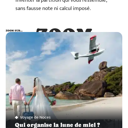
inventer la partition qui vous ressemble,
sans fausse note ni calcul imposé.
ZOOM
ZOOM SUR…
SUR…
Voyage de Noces
Qui organise la lune de miel ?