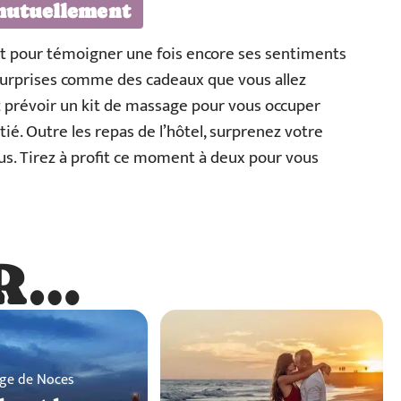
 mutuellement
it pour témoigner une fois encore ses sentiments
surprises comme des cadeaux que vous allez
z prévoir un kit de massage pour vous occuper
ié. Outre les repas de l’hôtel, surprenez votre
ous. Tirez à profit ce moment à deux pour vous
R…
…
ge de Noces