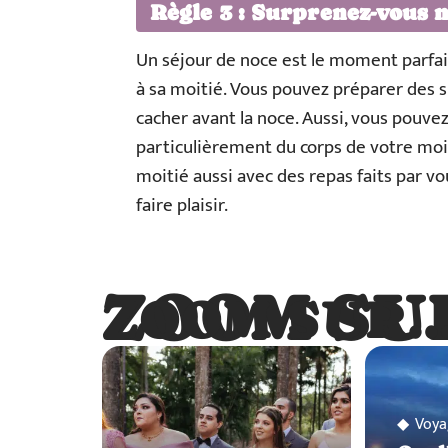
Règle 3 : Surprenez-vous
Un séjour de noce est le moment parfa
à sa moitié. Vous pouvez préparer des 
cacher avant la noce. Aussi, vous pouve
particulièrement du corps de votre moit
moitié aussi avec des repas faits par v
faire plaisir.
ZOOM SU
ZOOM SUR
Voya