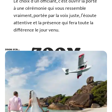
Le choix d’un officiant, c’est ouvrir la porte
à une cérémonie qui vous ressemble
vraiment, portée par la voix juste, l’écoute
attentive et la présence qui fera toute la
différence le jour venu.
ZOOM
ZOOM SUR…
SUR…